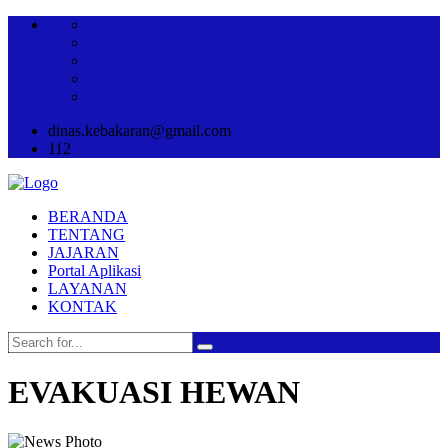
dinas.kebakaran@gmail.com
112
BERANDA
TENTANG
JAJARAN
Portal Aplikasi
LAYANAN
KONTAK
EVAKUASI HEWAN