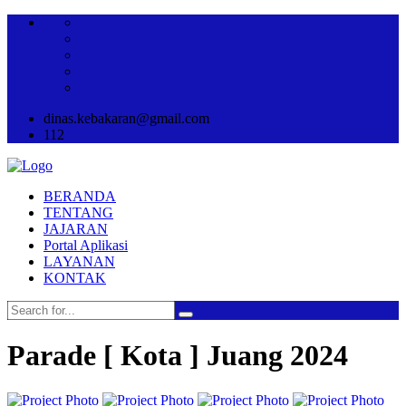
dinas.kebakaran@gmail.com
112
BERANDA
TENTANG
JAJARAN
Portal Aplikasi
LAYANAN
KONTAK
Parade [ Kota ] Juang 2024